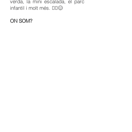
verda, la mini escalada, el parc
infantil i molt més. 🚴‍♀️😊
ON SOM?
Bike Aventura Park
C/ Carrer de Palau km1, Vila-Sana, Lleida