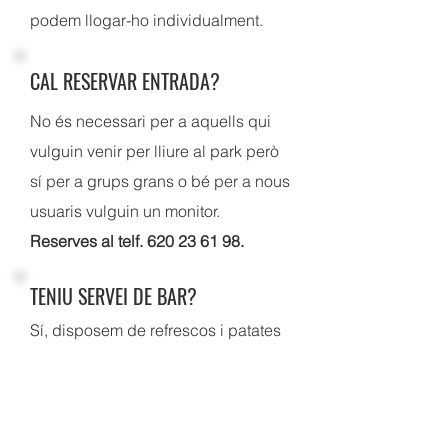
podem llogar-ho individualment.
CAL RESERVAR ENTRADA?
No és necessari per a aquells qui
vulguin venir per lliure al park però
sí per a grups grans o bé per a nous
usuaris vulguin un monitor.
Reserves al telf.
620 23 61 98
.
TENIU SERVEI DE BAR?
Sí, disposem de refrescos i patates
per picar alguna cosa a preus
assequibles.
ELS MENORS D'EDAT PODEN