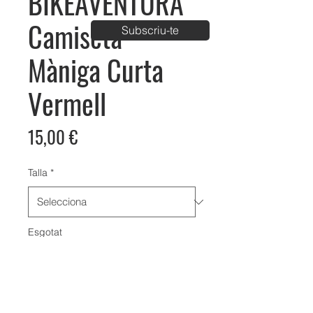
BIKEAVENTURA
Camiseta
Subscriu-te
Màniga Curta
Vermell
Price
15,00 €
Talla
*
Esgotat
Notifica'm quan estigui disponible