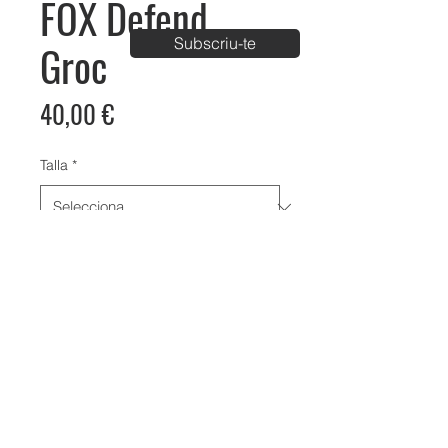
FOX Defend
Subscriu-te
Groc
Price
40,00 €
Talla
*
Bike Aventura Park
C/ Carrer de Palau km1, Vila-Sana, Lleida
info@bikeaventura.org
620 23 61 98