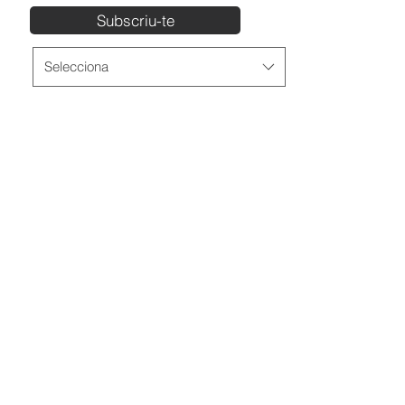
Subscriu-te
Talla
*
Selecciona