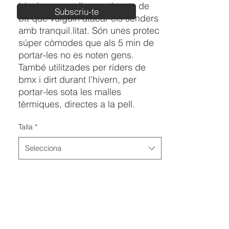
Ideal per aquells practicants de
Subscriu-te
btt que vulguin atacar els senders
amb tranquil.litat. Són unes protec
súper còmodes que als 5 min de
portar-les no es noten gens.
També utilitzades per riders de
bmx i dirt durant l'hivern, per
portar-les sota les malles
tèrmiques, directes a la pell.
Talla
*
Selecciona