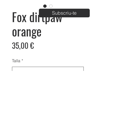
Fox dirtpaw
Subscriu-te
orange
Price
35,00 €
Talla
*
Bike Aventura Park
C/ Carrer de Palau km1, Vila-Sana, Lleida
info@bikeaventura.org
620 23 61 98