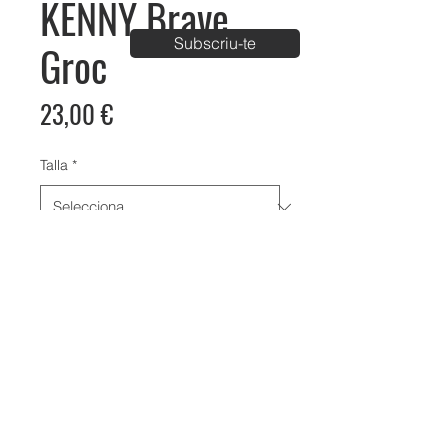
KENNY Brave
Subscriu-te
Groc
Price
23,00 €
Talla
*
Bike Aventura Park
C/ Carrer de Palau km1, Vila-Sana, Lleida
info@bikeaventura.org
620 23 61 98