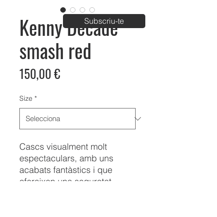
Kenny Decade
Subscriu-te
smash red
Price
150,00 €
Size
*
Cascs visualment molt
espectaculars, amb uns
acabats fantàstics i que
ofereixen una seguretat
bona.
Per riders que els hi agradi
buscar una mica el límit.