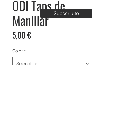
ODI Taps de
Subscriu-te
Manillar
Price
5,00 €
Color
*
Bike Aventura Park
C/ Carrer de Palau km1, Vila-Sana, Lleida
info@bikeaventura.org
620 23 61 98